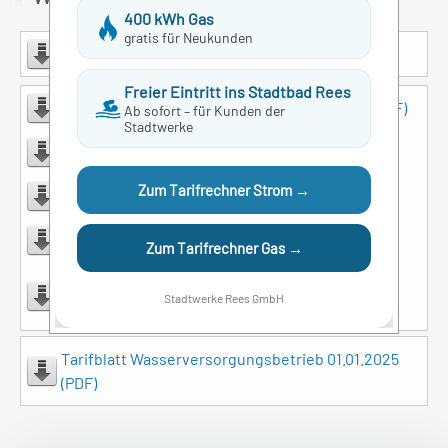
400 kWh Gas
gratis für Neukunden
Widerruf (PDF)
Freier Eintritt ins Stadtbad Rees
Wasserversorgungsbetrieb-SEPA-Vordruck (PDF)
Ab sofort – für Kunden der
Stadtwerke
Inbetriebsetzungsantrag-Wasser (PDF)
Zum Tarifrechner Strom →
Inbetriebsetzung-Wasser_online (PDF)
Antrag-auf-Wasserversorgung (PDF)
Zum Tarifrechner Gas →
Antrag-auf-Belieferung-mit-Wasser-mit-SEPA
Stadtwerke Rees GmbH
(PDF)
Tarifblatt Wasserversorgungsbetrieb 01.01.2025
(PDF)