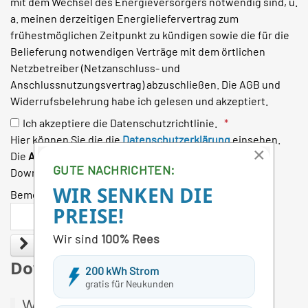
mit dem Wechsel des Energieversorgers notwendig sind, u.
a. meinen derzeitigen Energieliefervertrag zum
frühestmöglichen Zeitpunkt zu kündigen sowie die für die
Belieferung notwendigen Verträge mit dem örtlichen
Netzbetreiber (Netzanschluss- und
Anschlussnutzungsvertrag) abzuschließen. Die AGB und
Widerrufsbelehrung habe ich gelesen und akzeptiert.
Ich akzeptiere die Datenschutzrichtlinie.
Hier können Sie die die
Datenschutzerklärung
einsehen.
×
Die
AGBs
und
Widerrufsbelehrung
finden Sie in den
GUTE NACHRICHTEN:
Downloads unten auf der Seite.
WIR SENKEN DIE
Bemerkungen
PREISE!
Wir sind
100% Rees
Prüfen
Downloads
200 kWh Strom
gratis für Neukunden
Widerruf