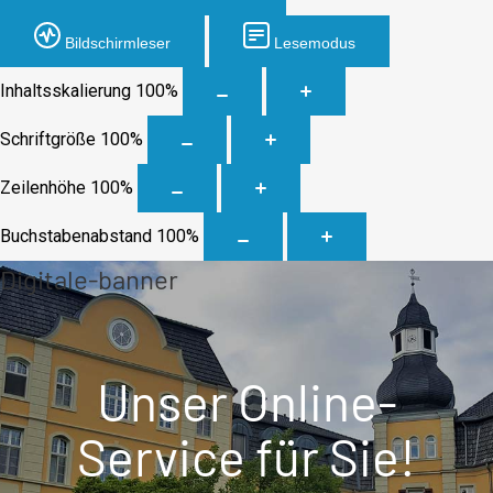
Bildschirmleser
Lesemodus
Inhaltsskalierung
100
%
Schriftgröße
100
%
Zeilenhöhe
100
%
Buchstabenabstand
100
%
Digitale-banner
Unser Online-
Service
für Sie!