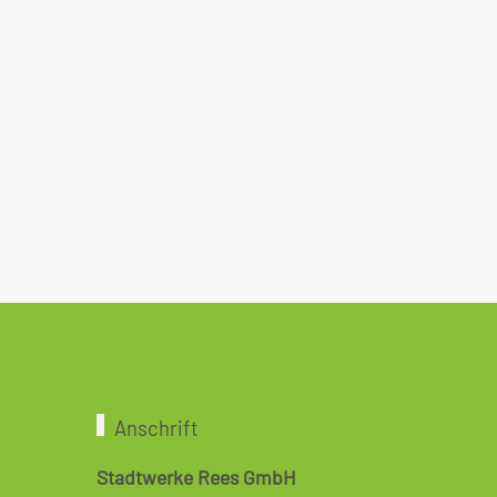
Anschrift
Stadtwerke Rees GmbH