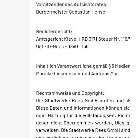
Vorsitzender des Aufsichtsrates:
Bürgermeister Sebastian Hense
Registergericht:
Amtsgericht Kleve, HRB 3171 Steuer Nr. 116/571
Ust.-ID-Nr.: DE 189011156
Inhaltlich Verantwortliche gemäß § 6 Mediendi
Mareike Linsenmaier und Andreas Mai
Rechtshinweise und Copyright:
Die Stadtwerke Rees GmbH prüfen und aktuali
Diese Daten und Informationen können sich tro
oder Haftung für die Vollständigkeit, Richtig
daher nicht übernommen werden. Dies gilt au
verweisen. Die Stadtwerke Rees GmbH sind nicht
eine Verlinkung erreicht werden können, und ma