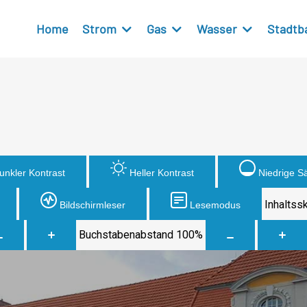
Home
Strom
Gas
Wasser
Stadtb
unkler Kontrast
Heller Kontrast
Niedrige S
Inhaltss
Bildschirmleser
Lesemodus
Buchstabenabstand
100
%