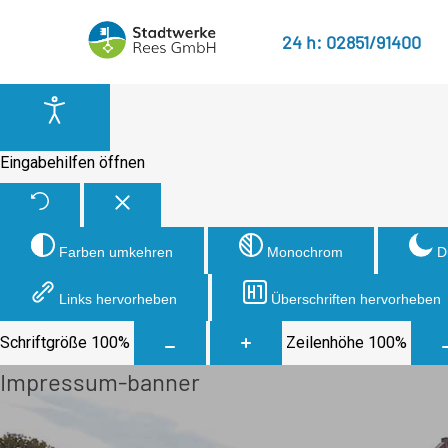
24 h: 02851/91400
Eingabehilfen öffnen
Farben umkehren
Monochrom
D
Links hervorheben
Überschriften hervorheben
Schriftgröße
100
%
Zeilenhöhe
100
%
Impressum-banner