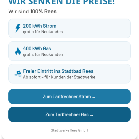
WIR SENKEN DIE PREISE!
Wir sind
100% Rees
200 kWh Strom
gratis für Neukunden
7/2403
400 kWh Gas
gratis für Neukunden
enste-Staatsvertrag (MDStV)
Freier Eintritt ins Stadtbad Rees
Ab sofort – für Kunden der Stadtwerke
Zum Tarifrechner Strom →
sieren regelmäßig die Informationen auf Ihren Webseiten.
tz aller Sorgfalt inzwischen verändert haben. Eine Garantie
Zum Tarifrechner Gas →
keit und Aktualität der Informationen auf den Webseiten kann
ch für die Websites, auf die wir mittels eines Hyperlinks
Stadtwerke Rees GmbH
 verantwortlich für den Inhalt der Websites, die durch solch
chen sich deren Inhalte nicht zu eigen.