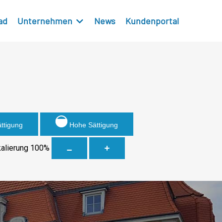
ad
Unternehmen
News
Kundenportal
ättigung
Hohe Sättigung
kalierung
100
%