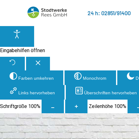
24 h: 02851/91400
Eingabehilfen öffnen
Farben umkehren
Monochrom
D
Links hervorheben
Überschriften hervorheben
Schriftgröße
100
%
Zeilenhöhe
100
%