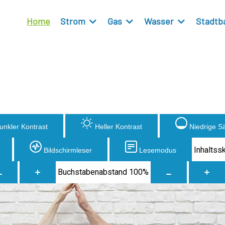
Home
Strom
Gas
Wasser
Stadtb
unkler Kontrast
Heller Kontrast
Niedrige S
Inhaltss
Bildschirmleser
Lesemodus
Buchstabenabstand
100
%