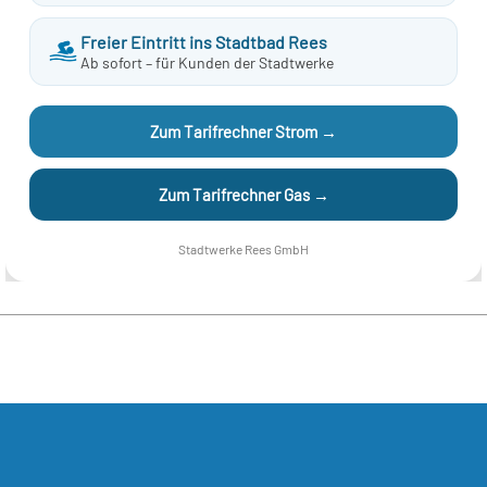
Trinkwasser. Durch regelmäßige
Analysen stellen wir die
Freier Eintritt ins Stadtbad Rees
optimale Qualität sicher.
Ab sofort – für Kunden der Stadtwerke
Mehr...
Zum Tarifrechner Strom →
Zum Tarifrechner Gas →
Stadtwerke Rees GmbH