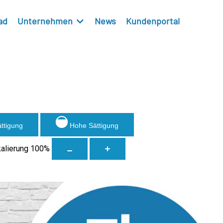
ad
Unternehmen
News
Kundenportal
ättigung
Hohe Sättigung
kalierung
100
%