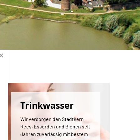
×
Stadtbad
Das Stadtbad am Grüttweg
wurde 2015 neu eröffnet und
bietet u. a. ein 25-Meter-