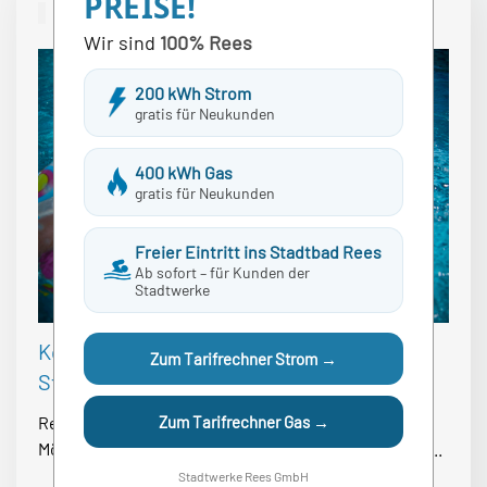
PREISE!
Neuigkeiten
Wir sind
100% Rees
200 kWh Strom
gratis für Neukunden
400 kWh Gas
gratis für Neukunden
Freier Eintritt ins Stadtbad Rees
Ab sofort – für Kunden der
Stadtwerke
Kostenfrei Schwimmen für
Zum Tarifrechner Strom →
Stadtwerkekunden
Zum Tarifrechner Gas →
Rees. Die Stadtwerke Rees bieten Ihren Kunden die
Möglichkeit, kostenfrei im Stadtbad zu schwimmen....
Stadtwerke Rees GmbH