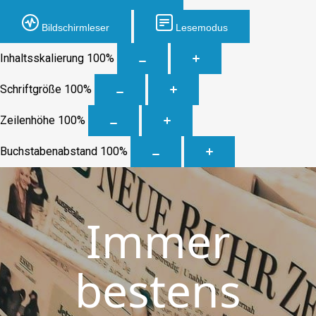
Bildschirmleser
Lesemodus
Inhaltsskalierung
100
%
Schriftgröße
100
%
Zeilenhöhe
100
%
Buchstabenabstand
100
%
Immer
bestens